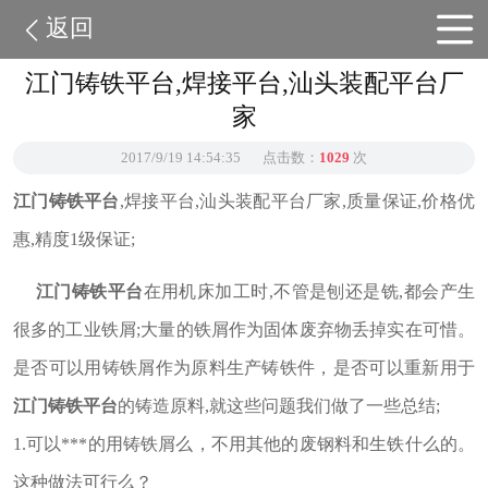
返回
江门铸铁平台,焊接平台,汕头装配平台厂
家
2017/9/19 14:54:35
点击数：
1029
次
江门铸铁平台
,焊接平台,汕头装配平台厂家,质量保证,价格优
惠,精度1级保证;
江门铸铁平台
在用机床加工时,不管是刨还是铣,都会产生
很多的工业铁屑;大量的铁屑作为固体废弃物丢掉实在可惜。
是否可以用铸铁屑作为原料生产铸铁件，是否可以重新用于
江门铸铁平台
的铸造原料,就这些问题我们做了一些总结;
1.可以***的用铸铁屑么，不用其他的废钢料和生铁什么的。
这种做法可行么？