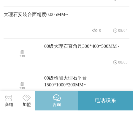
大理石安装台面精度0.005MM~
0
08/04
00级大理石直角尺300*400*500MM~
08/03
00级检测大理石平台
1500*1000*200MM~
08/03
电话联系
商铺
加盟
咨询
大连机床垫铁有哪些规格？
07/29